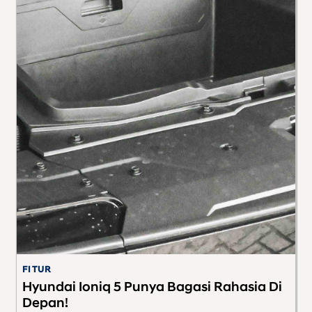
FITUR
F
or
Hyundai Ioniq 5 Punya Bagasi Rahasia Di
S
Depan!
C