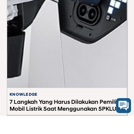
KNOWLEDGE
S
7 Langkah Yang Harus Dilakukan Pemilik
T
Mobil Listrik Saat Menggunakan SPKLU
S