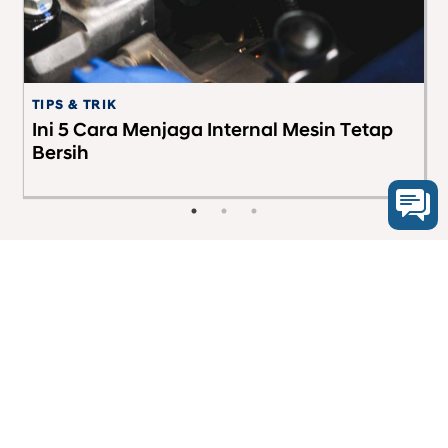
TIPS & TRIK
G
Ini 5 Cara Menjaga Internal Mesin Tetap
T
Bersih
PT Hyundai Mobil Indonesia
08001821407
Segala Bentuk Transaksi Hanya Melalui Nomer
Rekening Resmi PT HYUNDAI MOBIL INDONESIA
(Klik Disini)