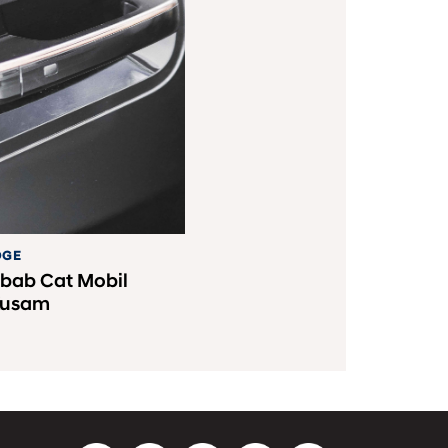
DGE
bab Cat Mobil
Kusam