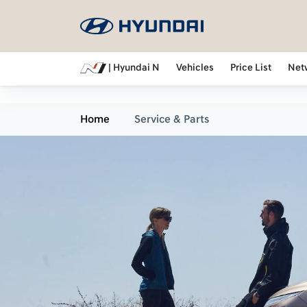
| Hyundai N
Vehicles
Price List
Net
Home
Service & Parts