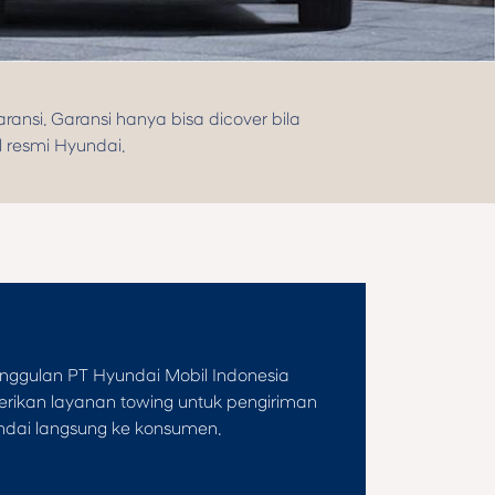
ansi. Garansi hanya bisa dicover bila
l resmi Hyundai.
unggulan PT Hyundai Mobil Indonesia
ikan layanan towing untuk pengiriman
ndai langsung ke konsumen.