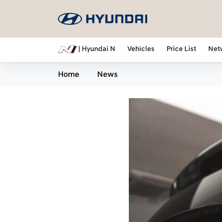
| Hyundai N
Vehicles
Price List
Net
Home
News