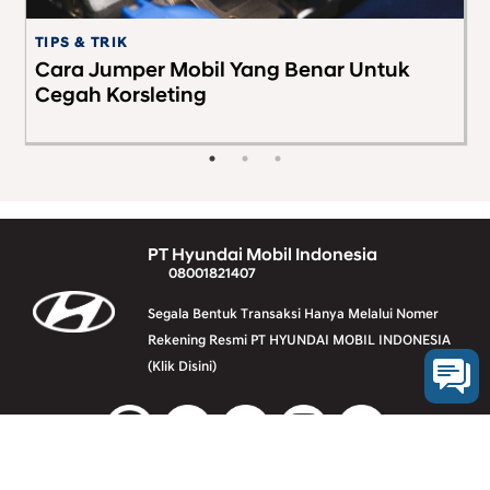
TIPS & TRIK
G
Cara Jumper Mobil Yang Benar Untuk
M
Cegah Korsleting
d
PT Hyundai Mobil Indonesia
08001821407
Segala Bentuk Transaksi Hanya Melalui Nomer
Rekening Resmi PT HYUNDAI MOBIL INDONESIA
(Klik Disini)