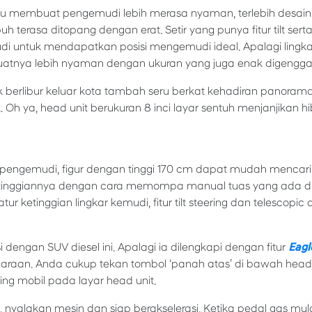
entu membuat pengemudi lebih merasa nyaman, terlebih desain
terasa ditopang dengan erat. Setir yang punya fitur tilt serta
ntuk mendapatkan posisi mengemudi ideal. Apalagi lingk
buatnya lebih nyaman dengan ukuran yang juga enak digengg
erlibur keluar kota tambah seru berkat kehadiran panorama
k. Oh ya, head unit berukuran 8 inci layar sentuh menjanjikan 
 pengemudi, figur dengan tinggi 170 cm dapat mudah mencari p
etinggiannya dengan cara memompa manual tuas yang ada di 
r ketinggian lingkar kemudi, fitur tilt steering dan telescopic
i dengan SUV diesel ini. Apalagi ia dilengkapi dengan fitur
Eagl
araan. Anda cukup tekan tombol ‘panah atas’ di bawah head u
ling mobil pada layar head unit.
yalakan mesin dan siap berakselerasi. Ketika pedal gas mulai