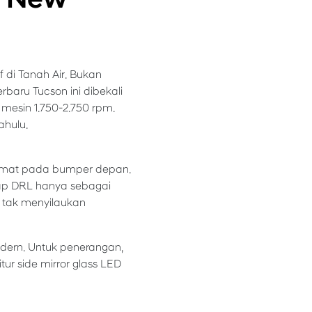
di Tanah Air. Bukan
rbaru Tucson ini dibekali
mesin 1.750-2.750 rpm.
dahulu.
semat pada bumper depan.
ap DRL hanya sebagai
a tak menyilaukan
ern. Untuk penerangan,
ur side mirror glass LED