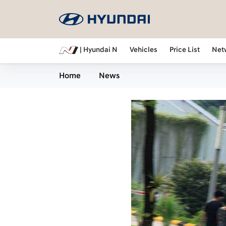
| Hyundai N
Vehicles
Price List
Net
Home
News