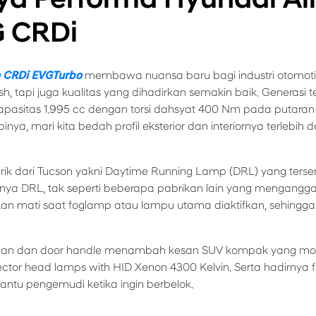
G CRDi
n CRDi EVGTurbo
membawa nuansa baru bagi industri otomotif 
 tapi juga kualitas yang dihadirkan semakin baik. Generasi te
apasitas 1.995 cc dengan torsi dahsyat 400 Nm pada putaran 
a, mari kita bedah profil eksterior dan interiornya terlebih 
rik dari Tucson yakni Daytime Running Lamp (DRL) yang ter
ya DRL, tak seperti beberapa pabrikan lain yang mengangg
akan mati saat foglamp atau lampu utama diaktifkan, sehingg
epan dan door handle menambah kesan SUV kompak yang mod
ctor head lamps with HID Xenon 4300 Kelvin. Serta hadirnya fit
antu pengemudi ketika ingin berbelok.