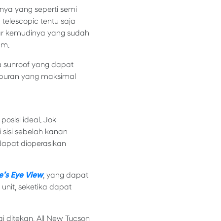
nya yang seperti semi
 telescopic tentu saja
ar kemudinya yang sudah
am.
 sunroof yang dapat
hiburan yang maksimal
osisi ideal. Jok
sisi sebelah kanan
 dapat dioperasikan
e’s Eye View
, yang dapat
nit, seketika dapat
 ditekan, All New Tucson