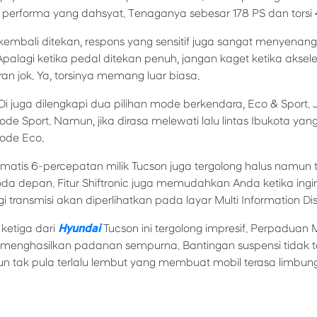
performa yang dahsyat. Tenaganya sebesar 178 PS dan torsi
embali ditekan, respons yang sensitif juga sangat menyenangk
. Apalagi ketika pedal ditekan penuh, jangan kaget ketika aks
n jok. Ya, torsinya memang luar biasa.
i juga dilengkapi dua pilihan mode berkendara, Eco & Sport.
mode Sport. Namun, jika dirasa melewati lalu lintas Ibukota ya
ode Eco.
matis 6-percepatan milik Tucson juga tergolong halus namun t
da depan. Fitur Shiftronic juga memudahkan Anda ketika ingi
igi transmisi akan diperlihatkan pada layar Multi Information Di
i ketiga dari
Hyundai
Tucson ini tergolong impresif. Perpaduan 
g menghasilkan padanan sempurna. Bantingan suspensi tidak t
 tak pula terlalu lembut yang membuat mobil terasa limbun