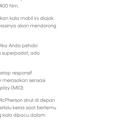
 400 Nm.
an kala mobil ini diajak
elerasinya akan mendorong
 Jika Anda pehobi
ng superpadat, ada
etap responsif
n merasakan sensasi
splay (MID).
McPherson strut di depan
erlalu keras saat bertemu
g kala dipacu dalam