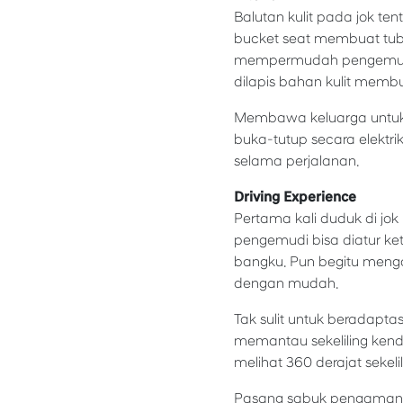
Balutan kulit pada jok t
bucket seat membuat tubuh 
mempermudah pengemudi u
dilapis bahan kulit mem
Membawa keluarga untuk b
buka-tutup secara elektri
selama perjalanan.
Driving Experience
Pertama kali duduk di jok
pengemudi bisa diatur k
bangku. Pun begitu mengatu
dengan mudah.
Tak sulit untuk beradaptas
memantau sekeliling kend
melihat 360 derajat sekeli
Pasang sabuk pengaman, n