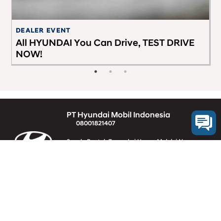
DEALER EVENT
TI
All HYUNDAI You Can Drive, TEST DRIVE
C
NOW!
PT Hyundai Mobil Indonesia
08001821407
Segala Bentuk Transaksi Hanya Melalui Nomer
Rekening Resmi PT HYUNDAI MOBIL INDONESIA
(Klik Disini)