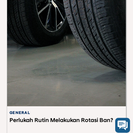
GENERAL
K
Perlukah Rutin Melakukan Rotasi Ban?
J
B