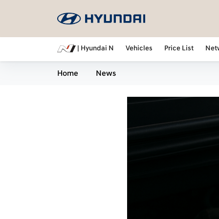
| Hyundai N
Vehicles
Price List
Net
Home
News