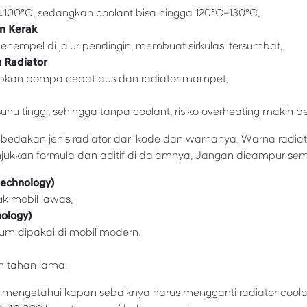
ih ±100°C, sedangkan coolant bisa hingga 120°C–130°C.
n Kerak
enempel di jalur pendingin, membuat sirkulasi tersumbat.
 Radiator
kan pompa cepat aus dan radiator mampet.
hu tinggi, sehingga tanpa coolant, risiko overheating makin be
edakan jenis radiator dari kode dan warnanya. Warna radia
jukkan formula dan aditif di dalamnya. Jangan dicampur se
Technology)
uk mobil lawas.
nology)
m dipakai di mobil modern.
h tahan lama.
u mengetahui kapan sebaiknya harus mengganti radiator coola