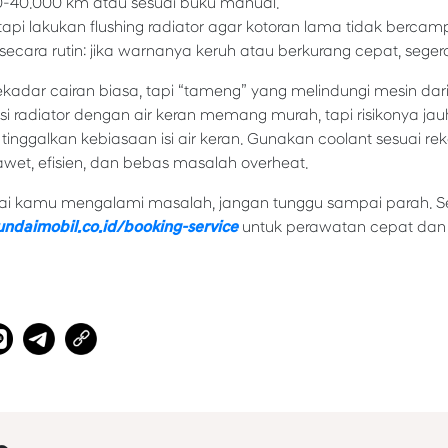
-40.000 km atau sesuai buku manual.
tapi lakukan flushing radiator agar kotoran lama tidak bercamp
 secara rutin: jika warnanya keruh atau berkurang cepat, seger
kadar cairan biasa, tapi “tameng” yang melindungi mesin dari 
si radiator dengan air keran memang murah, tapi risikonya ja
, tinggalkan kebiasaan isi air keran. Gunakan coolant sesuai 
awet, efisien, dan bebas masalah overheat.
dai kamu mengalami masalah, jangan tunggu sampai parah. S
undaimobil.co.id/booking-service
untuk perawatan cepat dan te