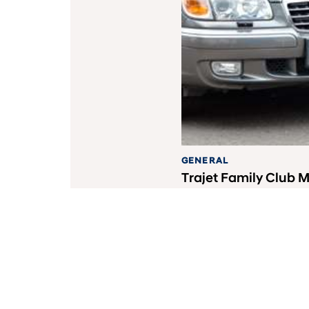
GENERAL
Trajet Family Club 
Ulang Tahun Ke-11
PT Hyundai Mobil Indo
08001821407