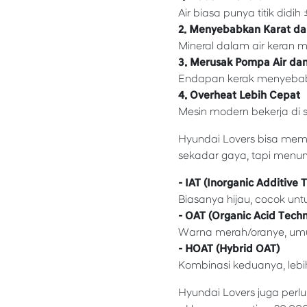
Air biasa punya titik did
2. Menyebabkan Karat da
Mineral dalam air keran m
3. Merusak Pompa Air dan
Endapan kerak menyebab
4. Overheat Lebih Cepat
Mesin modern bekerja di su
Hyundai Lovers bisa memb
sekadar gaya, tapi menun
- IAT (Inorganic Additive 
Biasanya hijau, cocok unt
- OAT (Organic Acid Tech
Warna merah/oranye, umu
- HOAT (Hybrid OAT)
Kombinasi keduanya, lebi
Hyundai Lovers juga perl