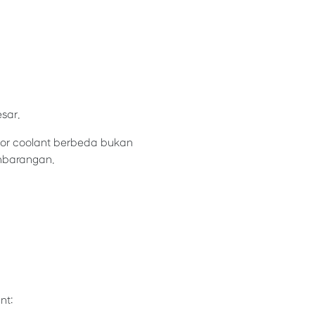
sar.
tor coolant berbeda bukan
mbarangan.
nt: