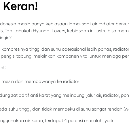
r Keran!
ndonesia masih punya kebiasaan lama: saat air radiator berkur
tis. Tapi tahukah Hyundai Lovers, kebiasaan ini justru bisa 
ingin?
ompresinya tinggi dan suhu operasional lebih panas, radiator 
n pengisi tabung, melainkan komponen vital untuk menjaga pe
nt:
k mesin dan membawanya ke radiator.
g zat aditif anti karat yang melindungi jalur air, radiator, p
a suhu tinggi, dan tidak membeku di suhu sangat rendah (wal
ggunakan air keran, terdapat 4 potensi masalah, yaitu