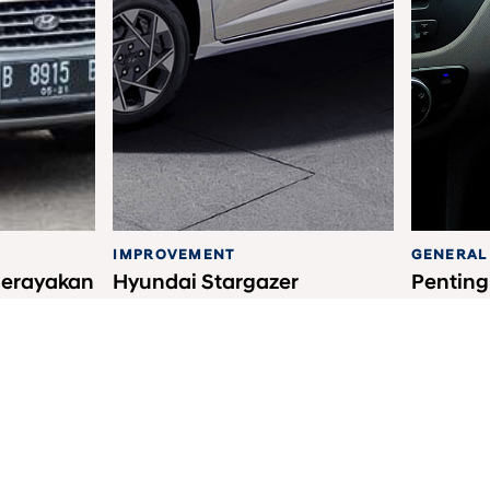
IMPROVEMENT
GENERAL
Merayakan
Hyundai Stargazer
Pentin
Improvement 2023:
Batas K
Semakin Sempurna
Raya
nesia