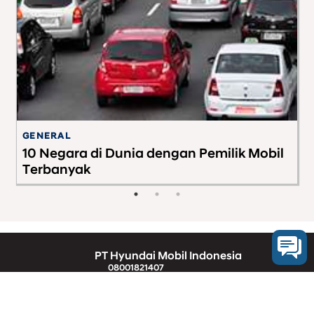
GENERAL
TI
10 Negara di Dunia dengan Pemilik Mobil
T
Terbanyak
PT Hyundai Mobil Indonesia
08001821407
Segala Bentuk Transaksi Hanya Melalui Nomer
Rekening Resmi PT HYUNDAI MOBIL INDONESIA