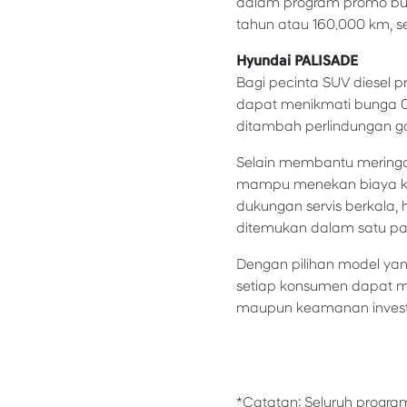
dalam program promo bula
tahun atau 160.000 km, se
Hyundai PALISADE
Bagi pecinta SUV diesel
dapat menikmati bunga 0%,
ditambah perlindungan ga
Selain membantu meringa
mampu menekan biaya kep
dukungan servis berkala, 
ditemukan dalam satu pa
Dengan pilihan model yan
setiap konsumen dapat 
maupun keamanan investa
*Catatan: Seluruh progra