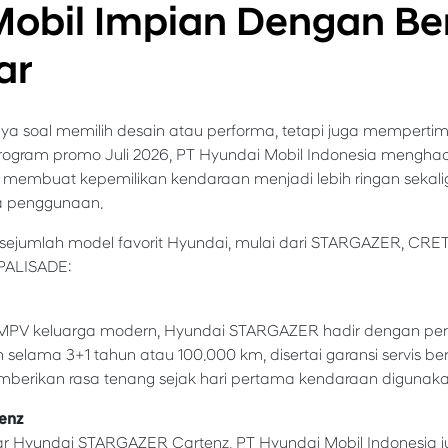
Mobil Impian Dengan Be
ar
ya soal memilih desain atau performa, tetapi juga mempert
program promo Juli 2026, PT Hyundai Mobil Indonesia mengha
membuat kepemilikan kendaraan menjadi lebih ringan sekal
 penggunaan.
k sejumlah model favorit Hyundai, mulai dari STARGAZER, CRE
PALISADE:
MPV keluarga modern, Hyundai STARGAZER hadir dengan per
selama 3+1 tahun atau 100.000 km, disertai garansi servis be
emberikan rasa tenang sejak hari pertama kendaraan digunaka
enz
r Hyundai STARGAZER Cartenz, PT Hyundai Mobil Indonesia 