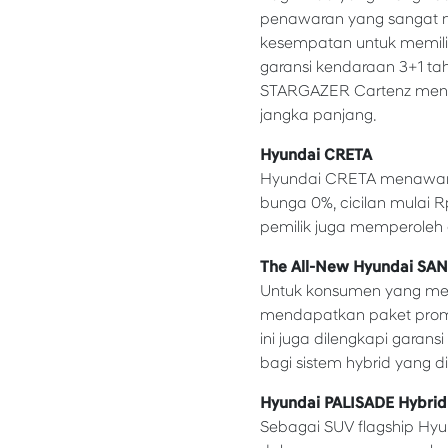
penawaran yang sangat me
kesempatan untuk memili
garansi kendaraan 3+1 tah
STARGAZER Cartenz menjad
jangka panjang.
Hyundai CRETA
Hyundai CRETA menawark
bunga 0%, cicilan mulai Rp
pemilik juga memperoleh 
The All-New Hyundai SAN
Untuk konsumen yang men
mendapatkan paket promo
ini juga dilengkapi garan
bagi sistem hybrid yang d
Hyundai PALISADE Hybrid
Sebagai SUV flagship Hy