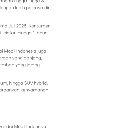
angan tinggi hingga 8
engan lebih percaya diri.
omo Juli 2026. Konsumen
 cicilan hingga 1 tahun,
 Mobil Indonesia juga
raan yang panjang,
 tambah yang jarang
um, hingga SUV hybrid,
ngorbankan kenyamanan
yundai Mobil Indonesia