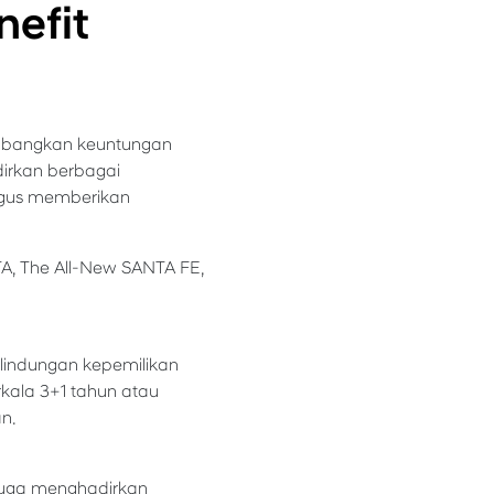
nefit
imbangkan keuntungan
dirkan berbagai
igus memberikan
TA, The All-New SANTA FE,
lindungan kepemilikan
rkala 3+1 tahun atau
n.
juga menghadirkan