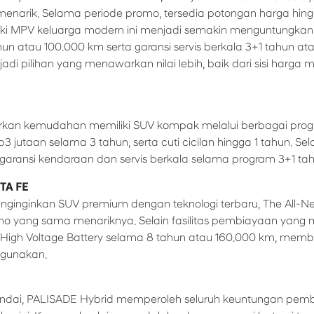
narik. Selama periode promo, tersedia potongan harga hing
ki MPV keluarga modern ini menjadi semakin menguntungkan
un atau 100.000 km serta garansi servis berkala 3+1 tahun at
i pilihan yang menawarkan nilai lebih, baik dari sisi harga
an kemudahan memiliki SUV kompak melalui berbagai progr
3 jutaan selama 3 tahun, serta cuti cicilan hingga 1 tahun. Se
garansi kendaraan dan servis berkala selama program 3+1 tah
TA FE
ginginkan SUV premium dengan teknologi terbaru, The All-
 yang sama menariknya. Selain fasilitas pembiayaan yan
si High Voltage Battery selama 8 tahun atau 160.000 km, memb
igunakan.
undai, PALISADE Hybrid memperoleh seluruh keuntungan pemb