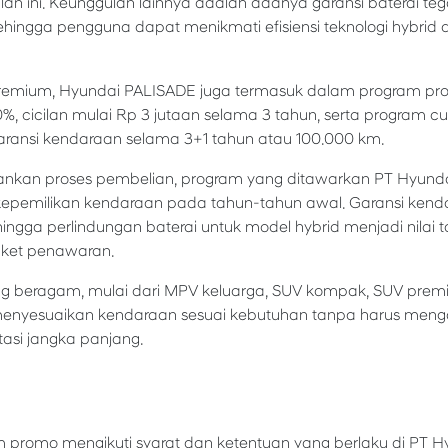
n ini. Keunggulan lainnya adalah adanya garansi baterai teg
hingga pengguna dapat menikmati efisiensi teknologi hybrid d
 premium, Hyundai PALISADE juga termasuk dalam program pr
 cicilan mulai Rp 3 jutaan selama 3 tahun, serta program cuti
ransi kendaraan selama 3+1 tahun atau 100.000 km.
nkan proses pembelian, program yang ditawarkan PT Hyundai
emilikan kendaraan pada tahun-tahun awal. Garansi kenda
hingga perlindungan baterai untuk model hybrid menjadi nilai
ket penawaran.
g beragam, mulai dari MPV keluarga, SUV kompak, SUV premi
menyesuaikan kendaraan sesuai kebutuhan tanpa harus me
si jangka panjang.
m promo mengikuti syarat dan ketentuan yang berlaku di PT H