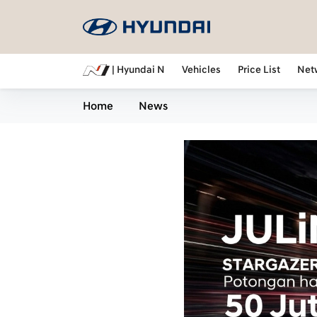
| Hyundai N
Vehicles
Price List
Net
Home
News