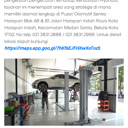
pengerjaan pengecatan terhadap kendaraan Hyundai,
layanan ini menempati area yang strategis di mana
memiliki alamat lengkap di Pusat Otomotif Sentra
Harapan Blok A6 & B1 Jalan Harapan Indah Raya Kota
Harapan Indah, Kecamatan Medan Satria, Bekasi Kota
17132. No telp 021 3831 2888 / 021 3831 2999. Untuk detail
lokasi dapat kunjungi
https://maps.app.goo.gl/7hKfkEJFHXwXoToz5
.