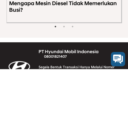
Mengapa Mesin Diesel Tidak Memerlukan
A
Busi?
S
T
PT Hyundai Mobil Indonesia
08001821407
Segala Bentuk Transaksi Hanya Melalui Nomer
Rekening Resmi PT HYUNDAI MOBIL INDONESIA
(Klik Disini)
Vehicle line-up