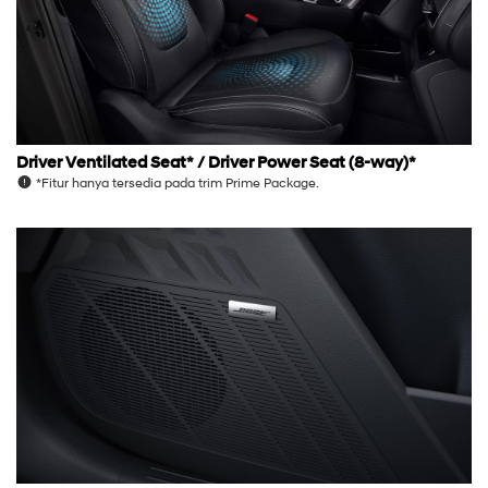
Driver Ventilated Seat* / Driver Power Seat (8-way)*
*Fitur hanya tersedia pada trim Prime Package.