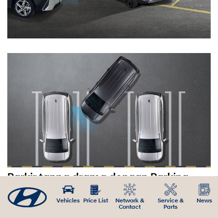
Parkir tanpa drama dengan Parking
Distance Warning (PDW)*
Vehicles
Price List
Network &
Service &
News
Terkadang, lahan parkir di Indonesia cukup menantang. Dengan
Contact
Parts
Parking Distance Warning (PDW) memberi peringatan terhadap