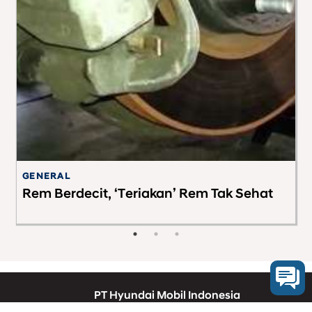
GENERAL
TI
Rem Berdecit, ‘Teriakan’ Rem Tak Sehat
B
M
PT Hyundai Mobil Indonesia
08001821407