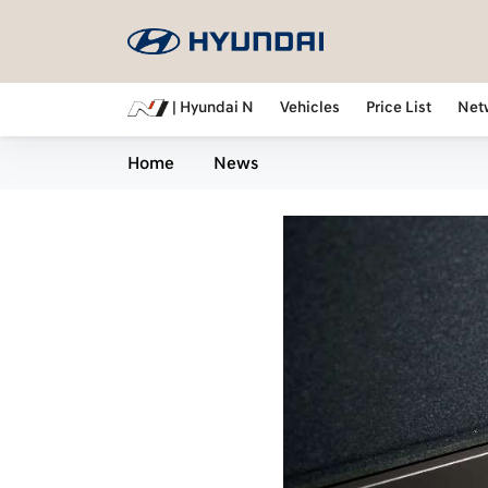
| Hyundai N
Vehicles
Price List
Net
Home
News