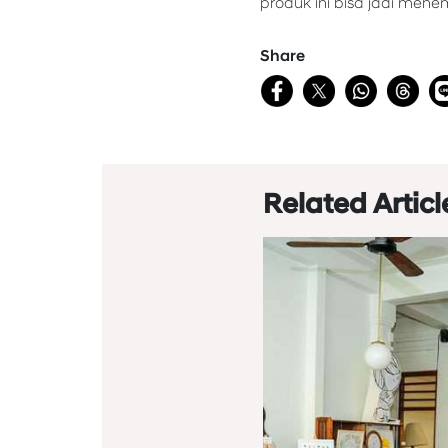
produk ini bisa jadi men
Share
Related Articl