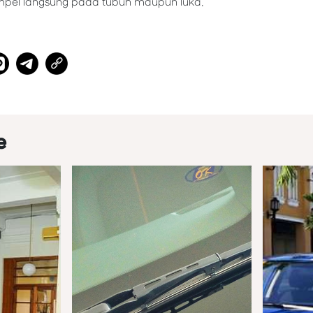
empel langsung pada tubuh maupun luka.
e