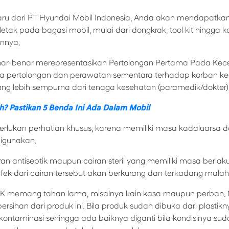
aru dari PT Hyundai Mobil Indonesia, Anda akan mendapatka
letak pada bagasi mobil, mulai dari dongkrak, tool kit hingga
nnya.
enar-benar merepresentasikan Pertolongan Pertama Pada Kec
ya pertolongan dan perawatan sementara terhadap korban k
g lebih sempurna dari tenaga kesehatan (paramedik/dokter)
h? Pastikan 5 Benda Ini Ada Dalam Mobil
merlukan perhatian khusus, karena memiliki masa kadaluarsa d
digunakan.
an antiseptik maupun cairan steril yang memiliki masa berlaku 
efek dari cairan tersebut akan berkurang dan terkadang malah
 P3K memang tahan lama, misalnya kain kasa maupun perban
sihan dari produk ini. Bila produk sudah dibuka dari plasti
kontaminasi sehingga ada baiknya diganti bila kondisinya sud