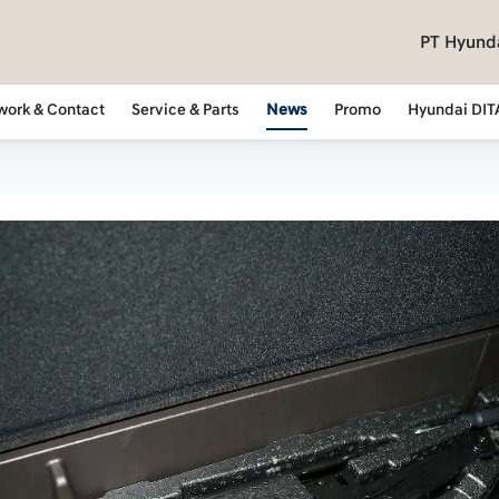
PT Hyunda
work & Contact
Service & Parts
News
Promo
Hyundai DIT