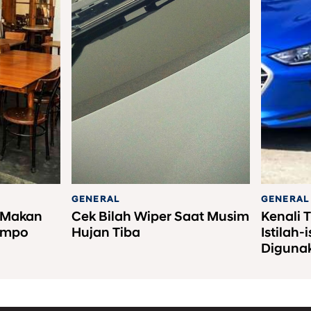
GENERAL
GENERAL
h Makan
Cek Bilah Wiper Saat Musim
Kenali 
empo
Hujan Tiba
Istilah-
Diguna