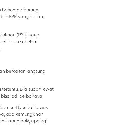
n beberapa barang
 kotak P3K yang kadang
elakaan (P3K) yang
ecelakaan sebelum
.
an berkaitan langsung
tertentu. Bila sudah lewat
 bisa jadi berbahaya.
. Namun Hyundai Lovers
knya, ada kemungkinan
ah kurang baik, apalagi