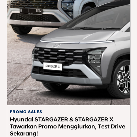
PROMO SALES
S
Hyundai STARGAZER & STARGAZER X
4
Tawarkan Promo Menggiurkan, Test Drive
K
Sekarang!