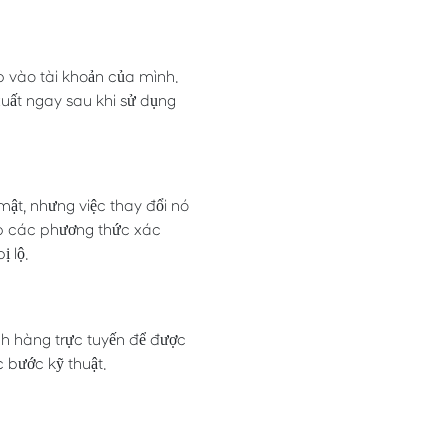
p vào tài khoản của mình.
xuất ngay sau khi sử dụng
mật, nhưng việc thay đổi nó
ợp các phương thức xác
ị lộ.
h hàng trực tuyến để được
c bước kỹ thuật.