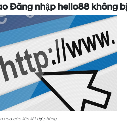
o Đăng nhập hello88 không bị
n qua các liên kết dự phòng