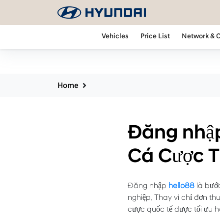
Vehicles
Price List
Network & 
Home
Đăng nhậ
Cá Cược T
Đăng nhập
hello88
là bước
nghiệp. Thay vì chỉ đơn th
cược quốc tế được tối ưu h