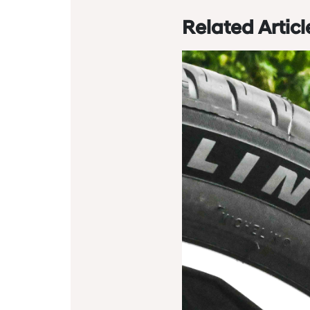
Related Articl