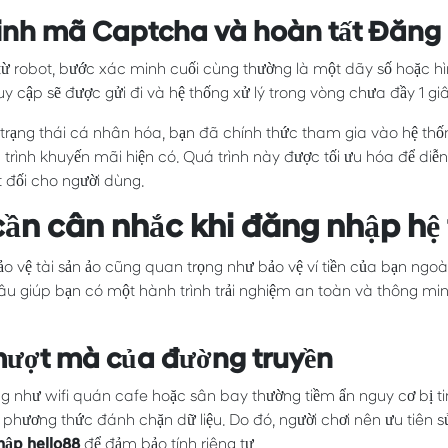
inh mã Captcha và hoàn tất Đăng
 từ robot, bước xác minh cuối cùng thường là một dãy số hoặc hì
y cập sẽ được gửi đi và hệ thống xử lý trong vòng chưa đầy 1 gi
 trạng thái cá nhân hóa, bạn đã chính thức tham gia vào hệ thố
trình khuyến mãi hiện có. Quá trình này được tối ưu hóa để di
 đối cho người dùng.
ần cân nhắc khi đăng nhập hệ
o vệ tài sản ảo cũng quan trọng như bảo vệ ví tiền của bạn ngoài
u giúp bạn có một hành trình trải nghiệm an toàn và thông mi
 mượt mà của đường truyền
 như wifi quán cafe hoặc sân bay thường tiềm ẩn nguy cơ bị ti
phương thức đánh chặn dữ liệu. Do đó, người chơi nên ưu tiên
hập hello88
để đảm bảo tính riêng tư.