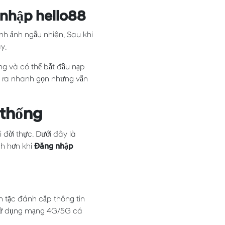
 nhập hello88
nh ảnh ngẫu nhiên. Sau khi
ây.
ng và có thể bắt đầu nạp
ễn ra nhanh gọn nhưng vẫn
 thống
 đời thực. Dưới đây là
nh hơn khi
Đăng nhập
n tặc đánh cắp thông tin
 sử dụng mạng 4G/5G cá