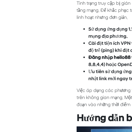
Tình trạng truy cập bị gián
tầng mạng. Để khắc phục t
linh hoạt nhưng đơn giản.
Sử dụng ứng dụng 1.1
mạng địa phương.
Cài đặt tiện ích VPN
độ trễ (ping) khi đặt 
Đăng nhập hello88
8.8.4.4) hoặc Open
Ưu tiên sử dụng ứng
nhật link mới ngay 
Việc áp dụng các phương 
trên không gian mạng. Một 
đoạn vào những thời điểm 
Hướng dẫn b