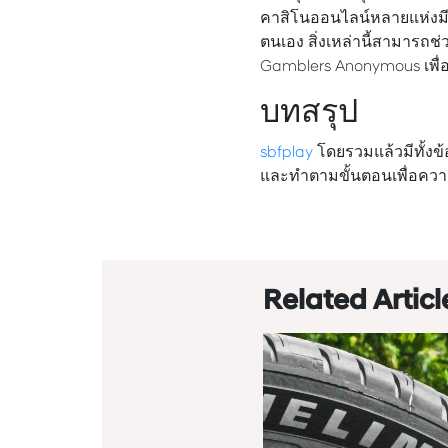
คาสิโนออนไลน์หลายแห่งมีเค
ตนเอง สิ่งเหล่านี้สามารถช
Gamblers Anonymous เพื่
บทสรุป
sbfplay
โดยรวมแล้วมีทั้งข้
และทําตามขั้นตอนเพื่อความ
Related Articl