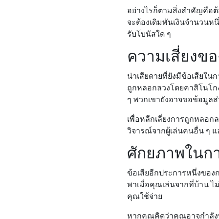
อย่างไรก็ตามสิ่งสําคัญคือ
จะต้องเดิมพันเงินจํานวนห
รับโบนัสใด ๆ
ความเสี่ยงข
น่าเสียดายที่ยังมีข้อเสียใน
ถูกหลอกลวงโดยคาสิโนโกง ค
ๆ พวกเขายังอาจขอข้อมูลส่
เพื่อหลีกเลี่ยงการถูกหลอก
วิจารณ์จากผู้เล่นคนอื่น ๆ แ
ศักยภาพในกา
ข้อเสียอีกประการหนึ่งขอ
พาเมื่อคุณเล่นจากที่บ้าน ไม
คุณใช้จ่าย
หากคุณคิดว่าคุณอาจกําลัง