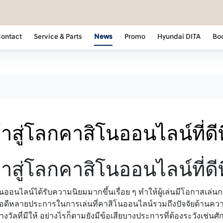
Contact
Service & Parts
News
Promo
Hyundai DITA
Boo
าสู่โลกคาสิโนออนไลน์ที่ดีที
้าสู่โลกคาสิโนออนไลน์ที่ดีท
สิโนออนไลน์ได้รับความนิยมมากขึ้นเรื่อย ๆ ทําให้ผู้เล่นมีโอกาส
อดีหลายประการในการเล่นที่คาสิโนออนไลน์รวมถึงปัจจัยด้านค
างวัลที่มีให้ อย่างไรก็ตามยังมีข้อเสียบางประการที่ต้องระวังเช่