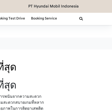
PT Hyundai Mobil Indonesia
king Test Drive
Booking Service
่สุด
ี่สุด
เล่นการพนันจากความสะดวก
วามสะดวกสบายเกมที่หลาก
นศักยภาพในการติดยาเสพติด