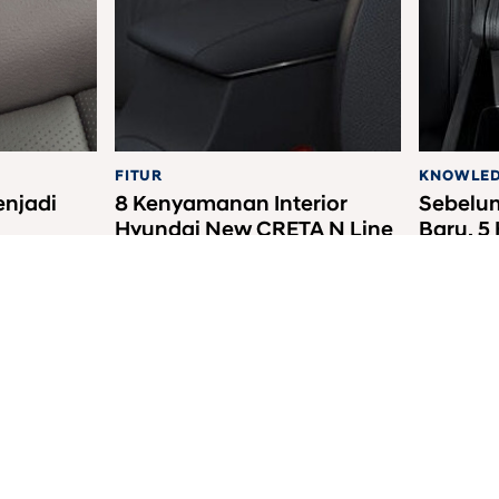
FITUR
KNOWLE
njadi
8 Kenyamanan Interior
Sebelu
Hyundai New CRETA N Line
Baru, 5
Turbo
Dicoba 
nesia
a Melalui Nomer Rekening Resmi PT HYUNDAI MOBIL INDONESIA (Klik Disini)