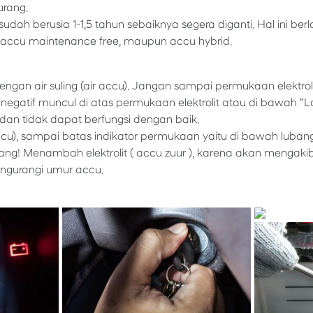
kurang.
udah berusia 1-1,5 tahun sebaiknya segera diganti. Hal ini ber
g, accu maintenance free, maupun accu hybrid.
gan air suling (air accu). Jangan sampai permukaan elektrol
 negatif muncul di atas permukaan elektrolit atau di bawah “Lo
an tidak dapat berfungsi dengan baik.
r accu), sampai batas indikator permukaan yaitu di bawah luba
ang! Menambah elektrolit ( accu zuur ), karena akan mengakibat
engurangi umur accu.