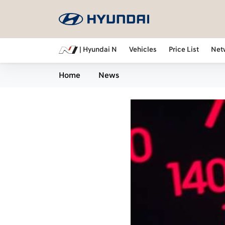
| Hyundai N
Vehicles
Price List
Net
Home
News