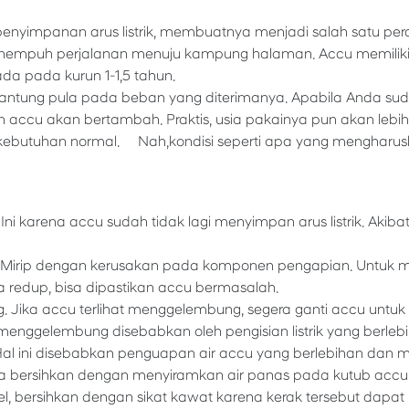
enyimpanan arus listrik, membuatnya menjadi salah satu per
nempuh perjalanan menuju kampung halaman. Accu memiliki
da pada kurun 1-1,5 tahun.
rgantung pula pada beban yang diterimanya. Apabila Anda s
an accu akan bertambah. Praktis, usia pakainya pun akan lebi
kebutuhan normal. Nah,kondisi seperti apa yang mengharusk
 Ini karena accu sudah tidak lagi menyimpan arus listrik. Akib
. Mirip dengan kerusakan pada komponen pengapian. Untuk 
ya redup, bisa dipastikan accu bermasalah.
Jika accu terlihat menggelembung, segera ganti accu untuk
menggelembung disebabkan oleh pengisian listrik yang berleb
Hal ini disebabkan penguapan air accu yang berlebihan dan 
era bersihkan dengan menyiramkan air panas pada kutub acc
l, bersihkan dengan sikat kawat karena kerak tersebut da