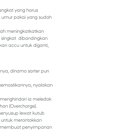
angkat yang harus
 umur pakai yang sudah
udah meningkatkatkan
h singkat dibandingkan
an accu untuk diganti,
atnya, dinamo sarter pun
memastikannya, nyalakan
 menghindari ia meledak
ihan (Overcharge).
menyusup lewat kutub
u untuk merontokkan
pat membuat penyimpanan