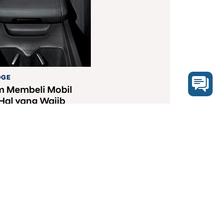
DGE
m Membeli Mobil
 Hal yang Wajib
Saat Test Drive