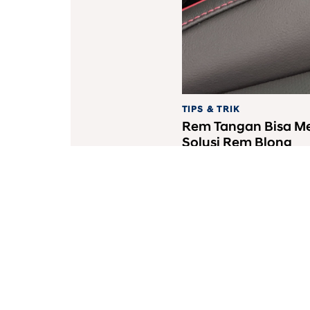
TIPS & TRIK
Rem Tangan Bisa Me
Solusi Rem Blong
PT Hyundai Mobil Indo
08001821407
Segala Bentuk Transaksi Hany