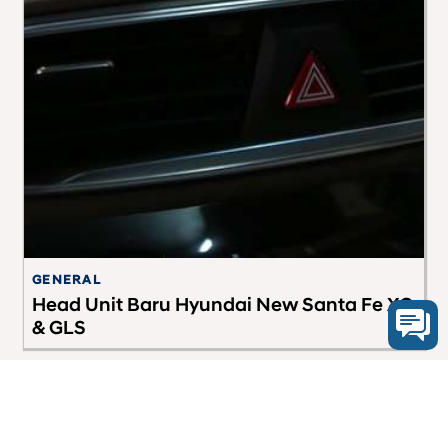
GENERAL
S
Head Unit Baru Hyundai New Santa Fe XG
M
& GLS
K