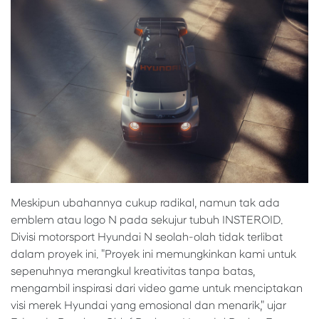
Meskipun ubahannya cukup radikal, namun tak ada
emblem atau logo N pada sekujur tubuh INSTEROID.
Divisi motorsport Hyundai N seolah-olah tidak terlibat
dalam proyek ini. "Proyek ini memungkinkan kami untuk
sepenuhnya merangkul kreativitas tanpa batas,
mengambil inspirasi dari video game untuk menciptakan
visi merek Hyundai yang emosional dan menarik," ujar