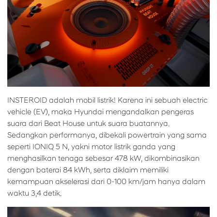
INSTEROID adalah mobil listrik! Karena ini sebuah electric
vehicle (EV), maka Hyundai mengandalkan pengeras
suara dari Beat House untuk suara buatannya.
Sedangkan performanya, dibekali powertrain yang sama
seperti IONIQ 5 N, yakni motor listrik ganda yang
menghasilkan tenaga sebesar 478 kW, dikombinasikan
dengan baterai 84 kWh, serta diklaim memiliki
kemampuan akselerasi dari 0-100 km/jam hanya dalam
waktu 3,4 detik.