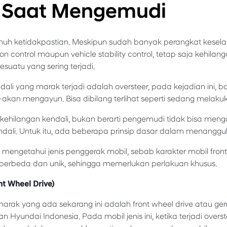
r Saat Mengemudi
nuh ketidakpastian. Meskipun sudah banyak perangkat kese
on control maupun vehicle stability control, tetap saja kehilang
atu yang sering terjadi.
dali yang marak terjadi adalah oversteer, pada kejadian ini, 
akan mengayun. Bisa dibilang terlihat seperti sedang melakuka
i kehilangan kendali, bukan berarti pengemudi tidak bisa menga
dali. Untuk itu, ada beberapa prinsip dasar dalam menanggula
ngetahui jenis penggerak mobil, sebab karakter mobil front 
er berbeda dan unik, sehingga memerlukan perlakuan khusus.
nt Wheel Drive)
marak yang ada sekarang ini adalah front wheel drive atau ge
 Hyundai Indonesia. Pada mobil jenis ini, ketika terjadi over