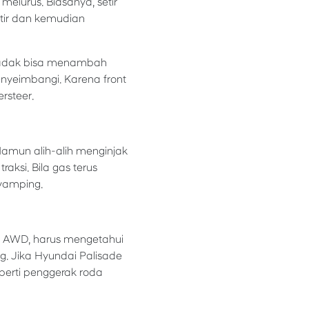
elurus. Biasanya, setir
tir dan kemudian
ndadak bisa menambah
enyeimbangi. Karena front
rsteer.
amun alih-alih menginjak
ksi. Bila gas terus
yamping.
e AWD, harus mengetahui
. Jika Hyundai Palisade
erti penggerak roda