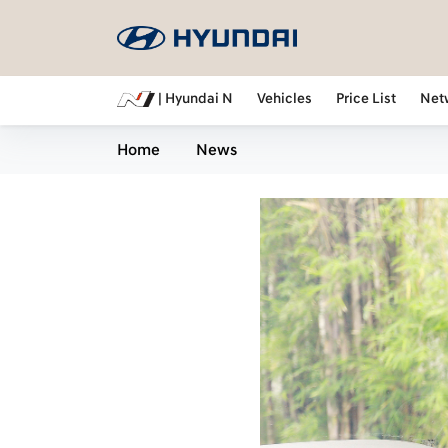
| Hyundai N
Vehicles
Price List
Net
Home
News