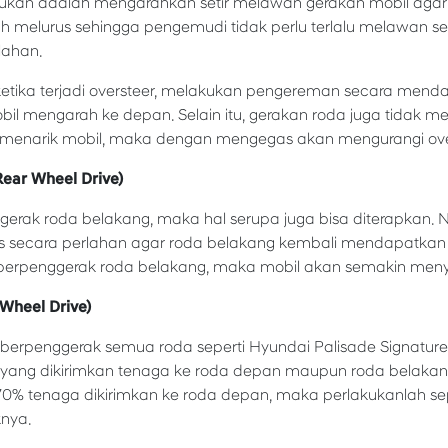
ukan adalah mengarahkan setir melawan gerakan mobil agar m
melurus sehingga pengemudi tidak perlu terlalu melawan se
lahan.
ketika terjadi oversteer, melakukan pengereman secara me
bil mengarah ke depan. Selain itu, gerakan roda juga tidak m
 menarik mobil, maka dengan mengegas akan mengurangi ove
Rear Wheel Drive)
rak roda belakang, maka hal serupa juga bisa diterapkan. N
s secara perlahan agar roda belakang kembali mendapatkan tra
berpenggerak roda belakang, maka mobil akan semakin men
 Wheel Drive)
berpenggerak semua roda seperti Hyundai Palisade Signatur
yang dikirimkan tenaga ke roda depan maupun roda belakang
% tenaga dikirimkan ke roda depan, maka perlakukanlah sep
knya.