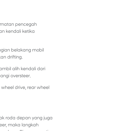
lamatan pencegah
an kendali ketika
bagian belakang mobil
n drifting.
mbil alih kendali dari
ngi oversteer.
wheel drive, rear wheel
rak roda depan yang juga
steer, maka langkah