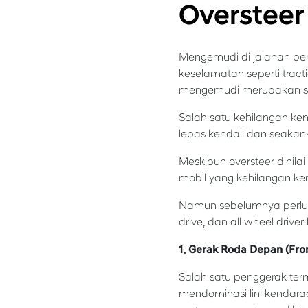
Overstee
Mengemudi di jalanan pe
keselamatan seperti tracti
mengemudi merupakan sesu
Salah satu kehilangan ken
lepas kendali dan seakan-
Meskipun oversteer dinila
mobil yang kehilangan ken
Namun sebelumnya perlu me
drive, dan all wheel driv
1. Gerak Roda Depan (Fro
Salah satu penggerak ter
mendominasi lini kendaraan