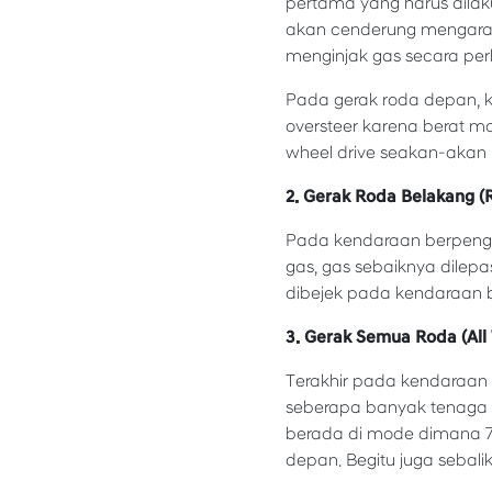
pertama yang harus dilak
akan cenderung mengarah 
menginjak gas secara per
Pada gerak roda depan, 
oversteer karena berat mo
wheel drive seakan-akan
2. Gerak Roda Belakang (
Pada kendaraan berpengge
gas, gas sebaiknya dilepa
dibejek pada kendaraan 
3. Gerak Semua Roda (All
Terakhir pada kendaraan 
seberapa banyak tenaga 
berada di mode dimana 70
depan. Begitu juga sebali