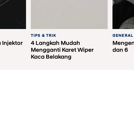
TIPS & TRIK
GENERAL
 Injektor
4 Langkah Mudah
Mengena
Mengganti Karet Wiper
dan 6
Kaca Belakang
nesia
a Melalui Nomer Rekening Resmi PT HYUNDAI MOBIL INDONESIA (Klik Disini)
l
|
Contact us
|
E-Calendar
|
Sitemap