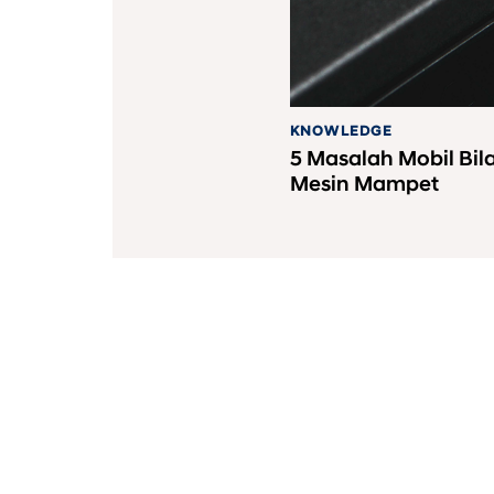
KNOWLEDGE
5 Masalah Mobil Bila
Mesin Mampet
PT Hyundai Mobil Indo
08001821407
Segala Bentuk Transaksi Hany
Vehicle line-up
|
Downloads
|
Lega