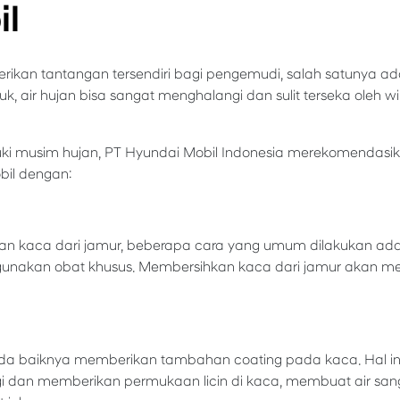
il
kan tantangan tersendiri bagi pengemudi, salah satunya adala
ruk, air hujan bisa sangat menghalangi dan sulit terseka oleh 
uki musim hujan, PT Hyundai Mobil Indonesia merekomendasi
il dengan:
n kaca dari jamur, beberapa cara yang umum dilakukan a
unakan obat khusus. Membersihkan kaca dari jamur akan m
 ada baiknya memberikan tambahan coating pada kaca. Hal 
lagi dan memberikan permukaan licin di kaca, membuat air sa