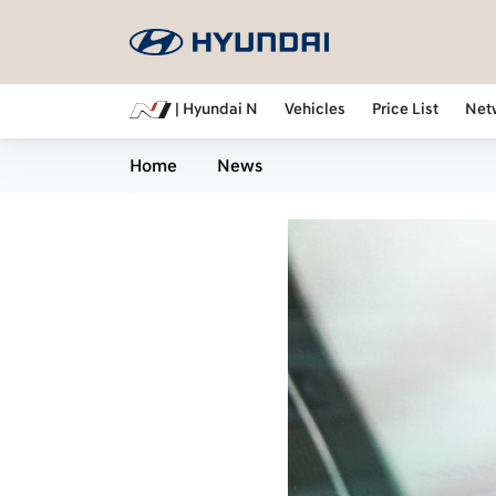
| Hyundai N
Vehicles
Price List
Net
Home
News