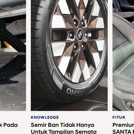
KNOWLEDGE
FITUR
ak Pada
Semir Ban Tidak Hanya
Premium
Untuk Tampilan Semata
SANTA 