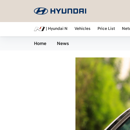
| Hyundai N
Vehicles
Price List
Net
Home
News