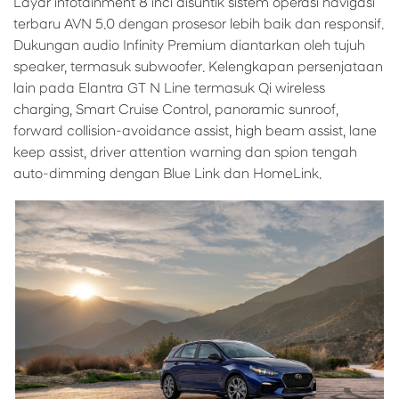
Layar infotainment 8 inci disuntik sistem operasi navigasi
terbaru AVN 5.0 dengan prosesor lebih baik dan responsif.
Dukungan audio Infinity Premium diantarkan oleh tujuh
speaker, termasuk subwoofer. Kelengkapan persenjataan
lain pada Elantra GT N Line termasuk Qi wireless
charging, Smart Cruise Control, panoramic sunroof,
forward collision-avoidance assist, high beam assist, lane
keep assist, driver attention warning dan spion tengah
auto-dimming dengan Blue Link dan HomeLink.