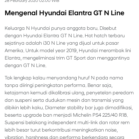
28 February 2020 02:00 WIB
Mengenal Hyundai Elantra GT N Line
Keluarga N Hyundai punya anggota baru. Disebut
dengan Hyundai Elantra GT N Line. Hot hatch terbaru
sejatinya adalah i30 N Line yang dijual untuk pasar
Amerika. Untuk model year 2019, Hyundai merombak lini
Elantra, mengeliminasi trim GT Sport dan menggantinya
dengan GT N Line.
Tak lengkap kalau menyandang huruf N pada nama
tanpa diiringi peningkatan performa. Benar saja,
ketajaman kemudi dikalibrasi ulang, penyetelan peredam
dan suspeni serta dudukan mesin dan transmisi yang
dibikin lebih kaku. Diameter stability bar juga dimodifikasi,
beserta upgrade ban menjadi Michelin PS4 225/40 R18.
Suspensi belakang independent multi-link dan rotor rem
lebih besar turut berkontribusi meningkatkan noise,
vibration, harshness dan performa berkendara secara