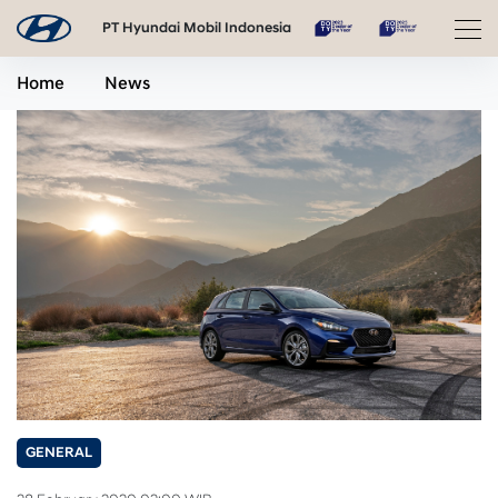
PT Hyundai Mobil Indonesia
Home
News
GENERAL