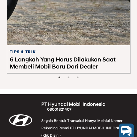
TIPS & TRIK
G
6 Langkah Yang Harus Dilakukan Saat
H
Membeli Mobil Baru Dari Dealer
S
PT Hyundai Mobil Indonesia
08001821407
Segala Bentuk Transaksi Hanya Melalui Nomer
Rekening Resmi PT HYUNDAI MOBIL INDONESIA
(Klik Disini)