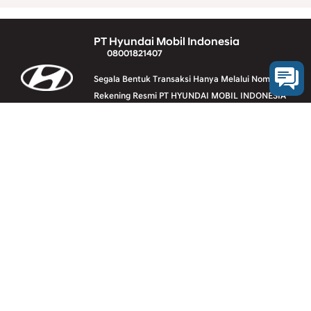
PT Hyundai Mobil Indonesia
08001821407
Segala Bentuk Transaksi Hanya Melalui Nomer
Rekening Resmi PT HYUNDAI MOBIL INDONESIA
(Klik Disini)
Vehicle line-up
Downloads
Legal
Contact us
E-Calendar