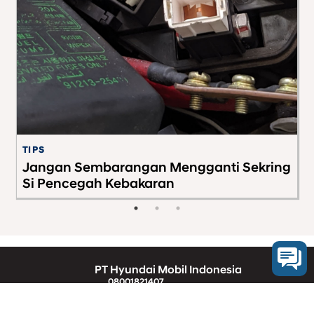
TIPS
S
Jangan Sembarangan Mengganti Sekring
B
Si Pencegah Kebakaran
D
PT Hyundai Mobil Indonesia
08001821407
Segala Bentuk Transaksi Hanya Melalui Nomer