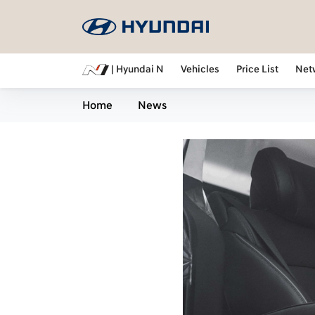
| Hyundai N
Vehicles
Price List
Net
Home
News