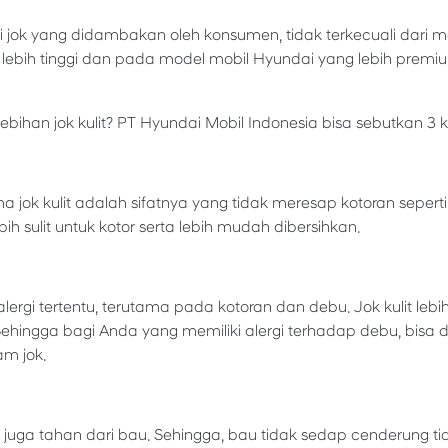
adi jok yang didambakan oleh konsumen, tidak terkecuali dari m
ng lebih tinggi dan pada model mobil Hyundai yang lebih pre
bihan jok kulit? PT Hyundai Mobil Indonesia bisa sebutkan 3
 jok kulit adalah sifatnya yang tidak meresap kotoran seperti 
ih sulit untuk kotor serta lebih mudah dibersihkan.
lergi tertentu, terutama pada kotoran dan debu. Jok kulit leb
hingga bagi Anda yang memiliki alergi terhadap debu, bisa d
am jok.
lit juga tahan dari bau. Sehingga, bau tidak sedap cenderung t