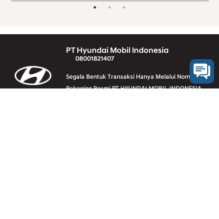
PT Hyundai Mobil Indonesia
08001821407
Segala Bentuk Transaksi Hanya Melalui Nomer
Rekening Resmi PT HYUNDAI MOBIL INDONESIA
(Klik Disini)
Vehicle line-up
Downloads
Legal
Contact us