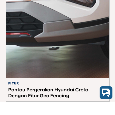
FITUR
G
Pantau Pergerakan Hyundai Creta
P
Dengan Fitur Geo Fencing
P