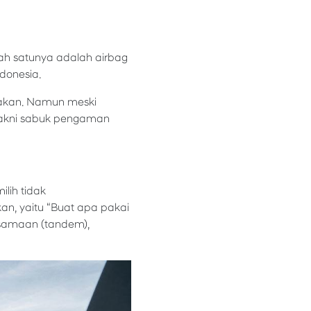
ah satunya adalah airbag
donesia.
rakan. Namun meski
 yakni sabuk pengaman
lih tidak
n, yaitu “Buat apa pakai
rsamaan (tandem),