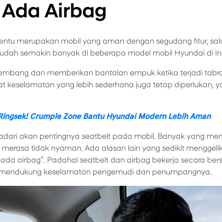
 Ada Airbag
tentu merupakan mobil yang aman dengan segudang fitur, sal
udah semakin banyak di beberapa model mobil Hyundai di In
gembang dan memberikan bantalan empuk ketika terjadi tab
t keselamatan yang lebih sederhana juga tetap diperlukan,
ingsek! Crumple Zone Bantu Hyundai Modern Lebih Aman
dari akan pentingnya seatbelt pada mobil. Banyak yang memi
rasa tidak nyaman. Ada alasan lain yang sedikit menggelika
h ada airbag”. Padahal seatbelt dan airbag bekerja secara be
ng mendukung keselamatan pengemudi dan penumpangnya.