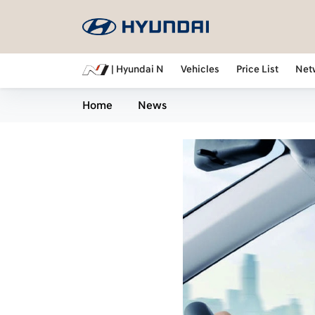
| Hyundai N
Vehicles
Price List
Net
Home
News