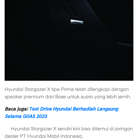
Hyundai Stargazer X tipe Prime telah dilengkapi dengan
speaker premium dari Bose untuk suara yang lebih jernih.
Baca juga:
Test Drive Hyundai Berhadiah Langsung
Selama GIIAS 2023
Hyundai Stargazer X sendiri kini bisa ditemui di jaringan
dealer PT Hyundai Mobil Indonesia.