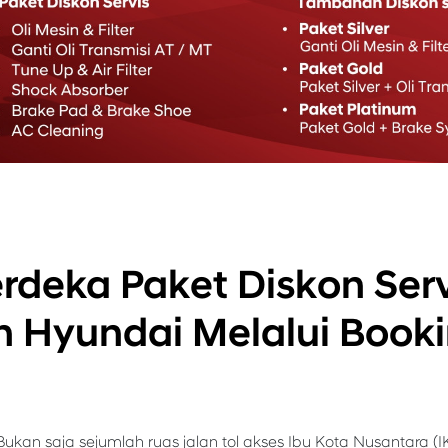
deka Paket Diskon Serv
 Hyundai Melalui Book
Bukan saja sejumlah ruas jalan tol akses Ibu Kota Nusantara (