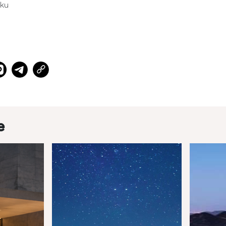
aku
e