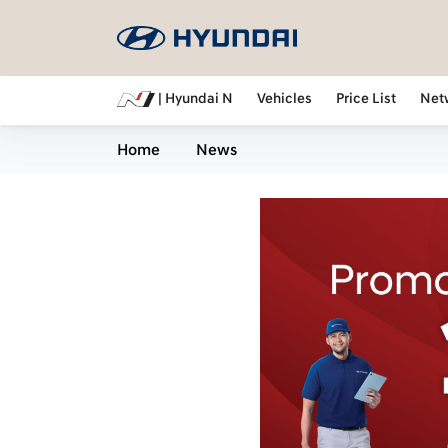
| Hyundai N
Vehicles
Price List
Net
Home
News