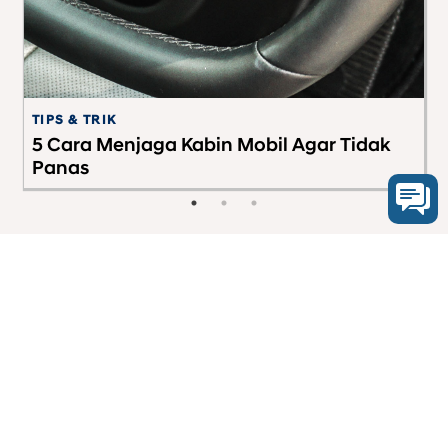
TIPS & TRIK
TI
5 Cara Menjaga Kabin Mobil Agar Tidak
3
Panas
S
PT Hyundai Mobil Indonesia
08001821407
Segala Bentuk Transaksi Hanya Melalui Nomer
Rekening Resmi PT HYUNDAI MOBIL INDONESIA
(Klik Disini)