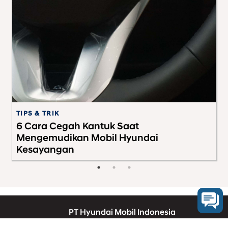
TIPS & TRIK
TI
6 Cara Cegah Kantuk Saat
M
Mengemudikan Mobil Hyundai
D
Kesayangan
PT Hyundai Mobil Indonesia
08001821407